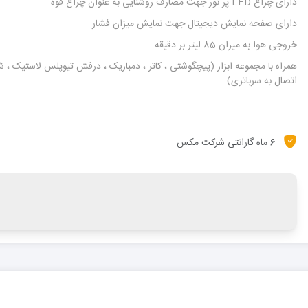
دارای چراغ LED پر نور جهت مصارف روشنایی به عنوان چراغ قوه
دارای صفحه نمایش دیجیتال جهت نمایش میزان فشار
خروجی هوا به میزان 85 لیتر بر دقیقه
همراه با مجموعه ابزار (پیچگوشتی ، کاتر ، دمباریک ، درفش تیوپلس لاستیک ، ش
اتصال به سرباتری)
6 ماه گارانتی شرکت مکس