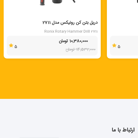
40 %
دریل بتن کن رونیکس مدل 2711
Ronix Rotary Hammer Drill 2711
10,380,000 تومان
5
5
14,532,000 تومان
ارتباط با ما