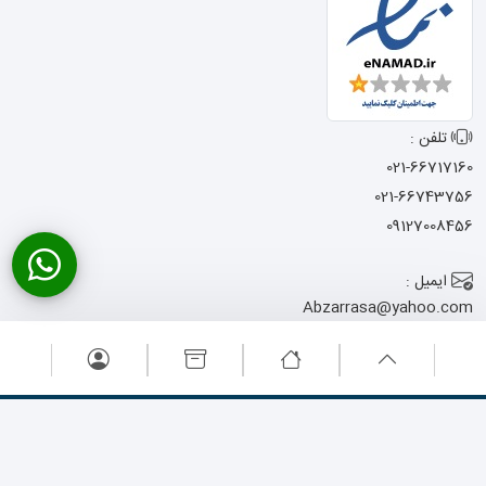
تلفن :
021-66717160
021-66743756
09127008456
ایمیل :
Abzarrasa@yahoo.com
آدرس :
تهران - خیابان امام
خمینی - نرسیده به میدان حسن آباد
- کوچه شجاعی - پاساژ المصطفی -
پلاک 13
تمامی حقوق این وبسایت متعلق به ابزار راسا می باشد .
طراحی سایت
: آوینا