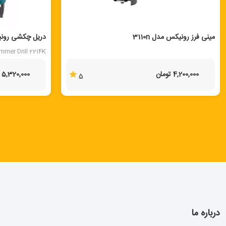
مینی فرز رونیکس مدل 3110n
دریل چکشی رونیکس
mmer Drill 2214K
4,200,000 تومان
5,320,000 تومان
5
درباره ما