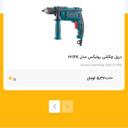
دریل چکشی رونیکس مدل 2214K
Ronix Hammer Drill 2214K
5,320,000 تومان
5