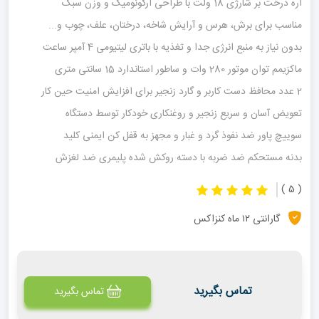
اره درخت بر شارژی 18 ولت با طراحی ارگونومیک و وزن سبک
مناسب برای برش، هرس و آرایش شاخه، درختان، علف، چوب و...
بدون نیاز به منبع انرژی جدا و تغذیه با باتری لیتیومی 4 آمپر ساعت
ماکزیمم توان موتور 280 وات و ساطور استاندارد 15 سانتی متری
2 عدد محافظ دست کاربر و گارد زنجیر برای افزایش امنیت حین کار
تعویض آسان و سریع زنجیر و روغنکاری خودکار توسط دستگاه
سوییچ پاور ضد نفوذ گرد و غبار و مجهز به قفل کن ایمنی کلید
بدنه مستحکم ضد ضربه با دسته روکش شده پلیمری ضد لغزش
( 5 )
گارانتی ۱۲ ماه کنزاکس
تماس بگیرید
تماس بگیرید