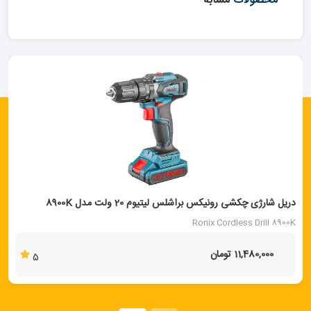
محصولات
مشابه
دریل شارژی چکشی رونیکس براشلس لیتیوم 20 ولت مدل 8900K
Ronix Cordless Drill 8900K
11,480,000 تومان
5