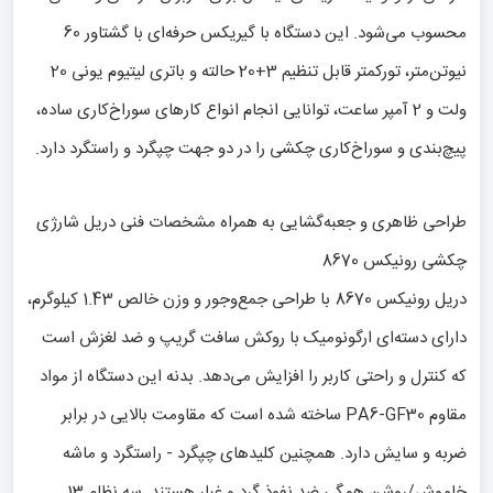
محسوب می‌شود. این دستگاه با گیریکس حرفه‌ای با گشتاور 60
نیوتن‌متر، تورکمتر قابل تنظیم 3+20 حالته و باتری لیتیوم یونی 20
ولت و 2 آمپر ساعت، توانایی انجام انواع کارهای سوراخ‌کاری ساده،
پیچ‌بندی و سوراخ‌کاری چکشی را در دو جهت چپگرد و راستگرد دارد.
طراحی ظاهری و جعبه‌گشایی به همراه مشخصات فنی دریل شارژی
چکشی رونیکس 8670
دریل رونیکس 8670 با طراحی جمع‌وجور و وزن خالص 1.43 کیلوگرم،
دارای دسته‌ای ارگونومیک با روکش سافت گریپ و ضد لغزش است
که کنترل و راحتی کاربر را افزایش می‌دهد. بدنه این دستگاه از مواد
مقاوم PA6-GF30 ساخته شده است که مقاومت بالایی در برابر
ضربه و سایش دارد. همچنین کلیدهای چپگرد - راستگرد و ماشه
خاموش/روشن همگی ضد نفوذ گرد و غبار هستند. سه نظام 13