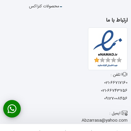
محصولات کنزاکس
ارتباط با ما
تلفن :
021-66717160
021-66743756
09127008456
ایمیل :
Abzarrasa@yahoo.com
آدرس :
تهران - خیابان امام