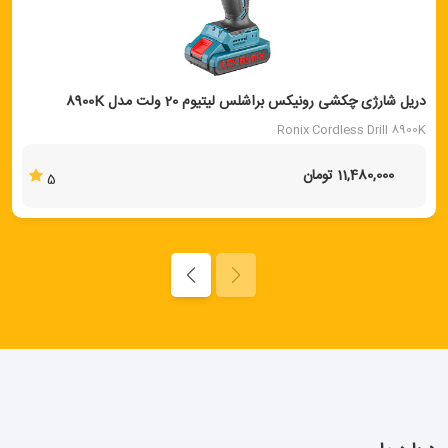
دریل شارژی چکشی رونیکس براشلس لیتیوم 20 ولت مدل 8900K
Ronix Cordless Drill 8900K
11,480,000 تومان
5