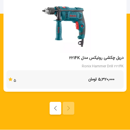
دریل چکشی رونیکس مدل 2214K
Ronix Hammer Drill 2214K
5,320,000 تومان
5