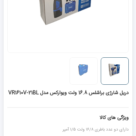
دریل شارژی براشلس 16.8 ولت ویوارکس مدل VR1610V-21BL
ویژگی های کالا
دارای دو عدد باطری ۱۶/۸ ولت ۱/۵ آمپر