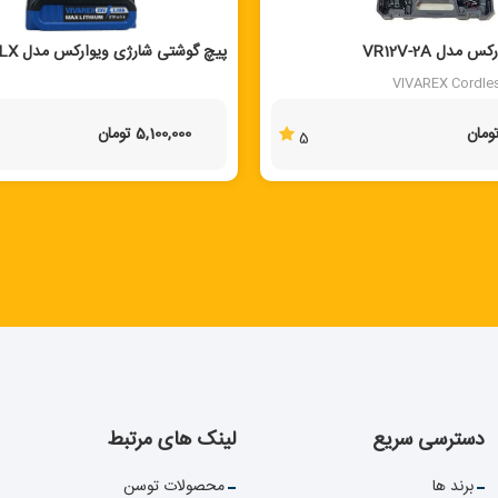
مدل VR12V-2A
پیچ گوشتی شارژی ویوارکس مدل VR2010-BLX
VIVAREX Cordles
5,100,000 تومان
5
دسترسی سریع
لینک های مرتبط
برند ها
محصولات توسن