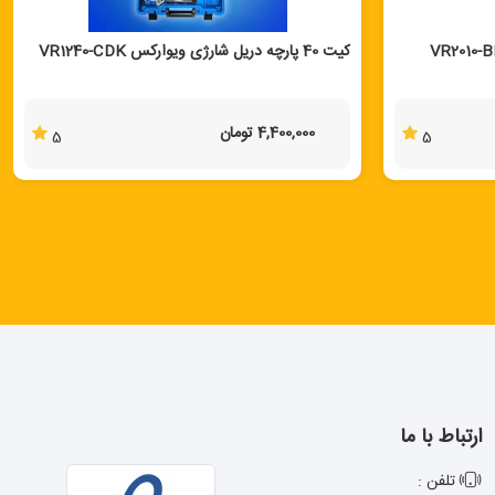
کیت 40 پارچه دریل شارژی ویوارکس VR1240-CDK
4,400,000 تومان
5
5
ارتباط با ما
تلفن :