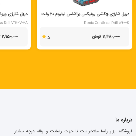
دریل شارژی چکشی رونیکس براشلس لیتیوم 20 ولت
دریل شارژی ویوارکس 
مدل 8900K
s Drill VR12V-2A
Ronix Cordless Drill 8900K
11,480,000 تومان
2,950,000 تومان
5
درباره ما
فروشگاه ابزار راسا مفتخراست تا جهت رضایت و رفاه هرچه بیشتر