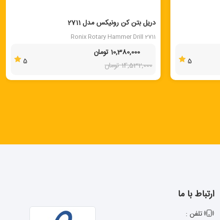
40 %
دریل بتن کن رونیکس مدل 2711
Ronix Rotary Hammer Drill 2711
10,380,000 تومان
5
5
14,532,000 تومان
ارتباط با ما
تلفن :