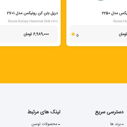
 مدل 2250
دریل بتن کن رونیکس مدل 2701
Ronix Rotary Hammer Drill 2701
Ronix H
6,989,000 تومان
5
دسترسی سریع
لینک های مرتبط
برند ها
محصولات توسن