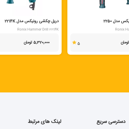
 مدل 2250
دریل چکشی رونیکس مدل 2214K
Ronix Hammer Drill 2214K
Ronix H
5,320,000 تومان
5
دسترسی سریع
لینک های مرتبط