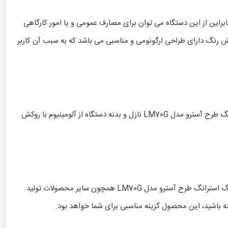
ود. بنابراین از این دستگاه می توان برای مصارف عمومی و یا امور کارگاهی
ودی هوا و پخش رنگ دارای طراحی ارگونومی و مناسبی می باشد که به سبب آن کاربر
جنس بدنه دستگاه و همچنین نازل خروج رنگ بسیار اهمیت دارند که هنگام خرید پیستوله رنگ می بایست به آن ها دقت کرد. در پیستوله رنگ استرانگ طرح آسترو مدل LM70G نازل و بدنه دستگاه از آلومینیوم با روکش
همانطور که گفته شد یکی از مهم ترین نکات در زمینه خرید پیستوله رنگ، کیفیت ساخت این محصول به منظور افزایش طول عمر می باشد. پیستوله رنگ استرانگ طرح آسترو مدل LM70G همچون سایر محصولات تولید
شته باشید، این محصول گزینه مناسبی برای شما خواهد بود.