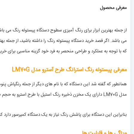
معرفی محصول
از جمله بهترین ابزار برای رنگ آمیزی سطوح دستگاه پیستوله رنگ می با
که با توجه به عملکرد و طراحی منحصر به فرد خود گزینه مناسبی برای خری
معرفی پیستوله رنگ استرانگ طرح آسترو مدل LM70G
همانطور که گفته شد این دستگاه که با نام های دیگر از جمله رنگپاش
مدل LM70G دارای یک مخزن ذخیره رنگ استیل با طرح استرو به حجم 600 سی سی می باشد که رنگ از طریق فشار باد به نازل خروجی هدایت شده و به صورت پاشش یکنواخت به سطوح مورد نظر انتقال می یابد.
بنابراین این دستگاه برای پاشش رنگ نیاز به یک دستگاه کمپرسور دارد که 
ویژگی ها و قابلیت ها