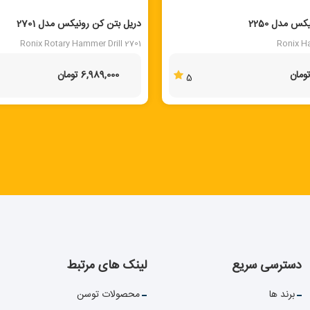
 مدل 2250
دریل بتن کن رونیکس مدل 2701
Ronix Rotary Hammer Drill 2701
Ronix H
6,989,000 تومان
5
دسترسی سریع
لینک های مرتبط
برند ها
محصولات توسن