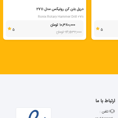
40 %
دریل بتن کن رونیکس مدل 2711
Ronix Rotary Hammer Drill 2711
10,380,000 تومان
5
5
14,532,000 تومان
ارتباط با ما
تلفن :