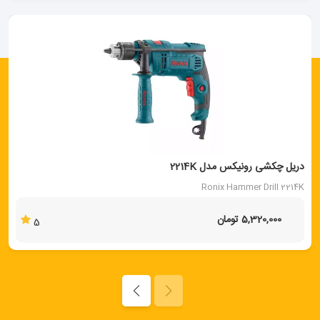
دریل چکشی رونیکس مدل 2214K
Ronix Hammer Drill 2214K
5,320,000 تومان
5