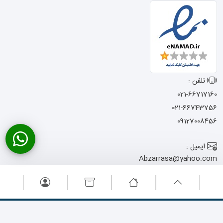
تلفن :
021-66717160
021-66743756
09127008456
ایمیل :
Abzarrasa@yahoo.com
آدرس :
تهران - خیابان امام
خمینی - نرسیده به میدان حسن آباد
- کوچه شجاعی - پاساژ المصطفی -
پلاک 13