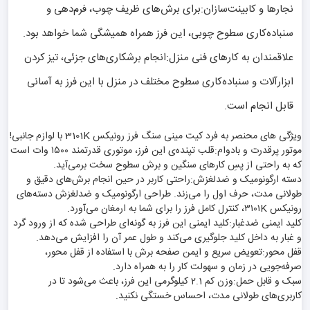
نجارها و کابینت‌سازان:برای برش‌های ظریف چوب، فرم‌دهی و
سنباده‌کاری سطوح چوبی، این فرز همراه همیشگی شما خواهد بود.
علاقمندان به کارهای فنی منزل:انجام برشکاری‌های جزئی، تیز کردن
ابزارآلات و سنباده‌کاری سطوح مختلف در منزل با این فرز به آسانی
قابل انجام است.
ویژگی های محنصر به فرد کیت مینی سنگ فرز رونیکس 3101K با لوازم جانبی!
موتور پرقدرت و بادوام:قلب تپنده‌ی این فرز، موتوری قدرتمند ۱۵۰۰ وات است
که به راحتی از پسِ کارهای سنگین و برش سطوح سخت برمی‌آید.
دسته ارگونومیک و ضدلغزش:راحتی کاربر در حین انجام برش‌های دقیق و
طولانی مدت، حرف اول را می‌زند. طراحی ارگونومیک و ضدلغزش دسته‌های
رونیکس ۳۱۰۱K، کنترل کامل فرز را برای شما به ارمغان می‌آورد.
کلید ایمنی ضدغبار:کلید ایمنی این فرز به گونه‌ای طراحی شده که از ورود گرد
و غبار به داخل کلید جلوگیری می‌کند و طول عمر آن را افزایش می‌دهد.
قفل محور:تعویض سریع و ایمن صفحه برش با استفاده از قفل محور،
صرفه‌جویی در زمان و سهولت کار را به همراه دارد.
سبک و قابل حمل:وزن کم 2.1 کیلوگرمی این فرز، باعث می‌شود تا در
کاربری‌های طولانی مدت، احساس خستگی نکنید.