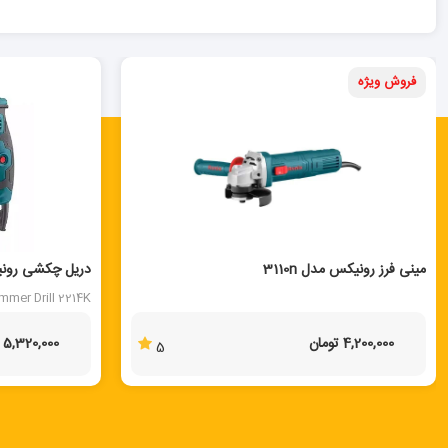
فروش ویژه
مینی فرز رونیکس مدل 3110n
دریل چکشی رونیکس
mmer Drill 2214K
4,200,000 تومان
5,320,000 تومان
5