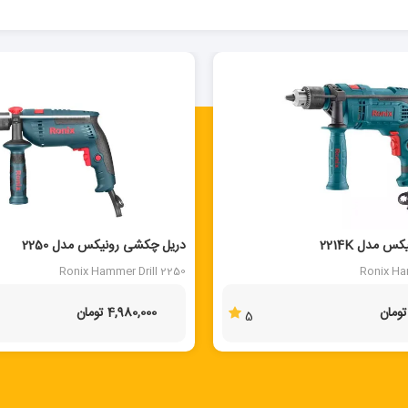
 مدل 2214K
دریل چکشی رونیکس مدل 2250
Ronix Hammer Drill 2250
Ronix Ha
4,980,000 تومان
5