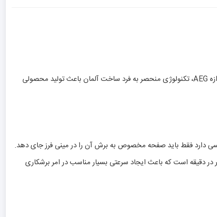
مینی فرز نارنجی رنگ شما را مبهوت خواهد کرد، این کار را با تکیه بر چندین ویژگی منحصر به فردی که دارد انجام می دهد. چگونه؟ به یاری نام بلند آوازه AEG، تکنولوژی منحصر به فرد ساخت آلمان باعث تولید محصولی
ه چیست و چه جنسی دارد فقط باید صفحه مخصوص به برش آن را در مینی فرز جای دهد.
 115 میلی متری است که می تواند عمق برشی نهایتا 35 میلی متری را ایجاد کند. سرعت چرخش صفحه در مینی فرز 11 هزار دور در دقیقه است که باعث ایجاد سرعتی بسیار مناسب در امر برشکاری