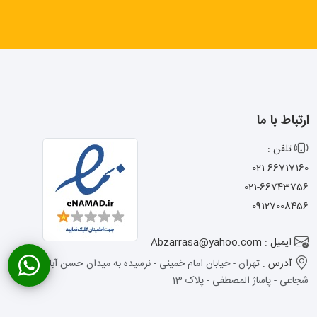
ارتباط با ما
تلفن :
021-66717160
021-66743756
09127008456
ایمیل : Abzarrasa@yahoo.com
آدرس :
تهران - خیابان امام خمینی - نرسیده به میدان حسن آباد - کوچه
شجاعی - پاساژ المصطفی - پلاک 13