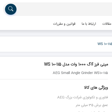
مقالات
ارتباط با ما
قوانین و مقررات
مینی فرز آاگ 1000 وات مدل WS 10-115
AEG Small Angle Grinder WS10-115
ویژگی های کالا
فناوری و تکنولوژی شرکت بزرگ AEG
عمق برش 35 میلی متر