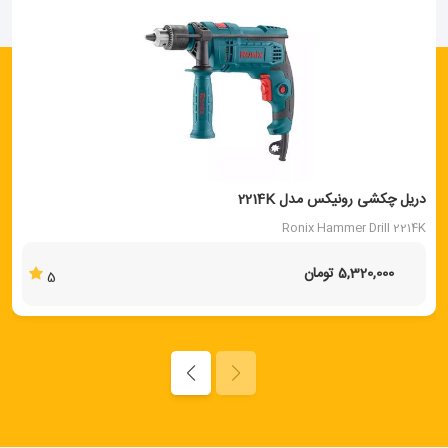
دریل چکشی رونیکس مدل 2214K
Ronix Hammer Drill 2214K
5,320,000 تومان
5