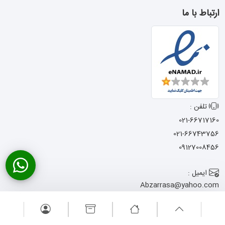
ارتباط با ما
تلفن :
021-66717160
021-66743756
09127008456
ایمیل :
Abzarrasa@yahoo.com
آدرس :
تهران - خیابان امام
خمینی - نرسیده به میدان حسن آباد
- کوچه شجاعی - پاساژ المصطفی -