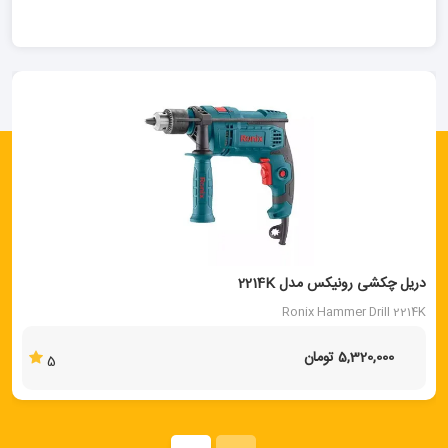
دریل چکشی رونیکس مدل 2214K
Ronix Hammer Drill 2214K
5,320,000 تومان
5