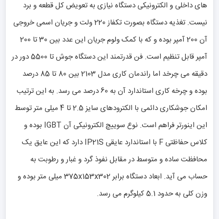
های داخلی و الکترونیکی دستگاه نیازی به تعویض کل قطعه و برد
نیست. تغذیه دستگاه بصورت تکفاز 220 ولت و جریان اسمی خروجی
آن 200 آمپر بوده و که با کمک ولوم جریان این عدد بین 30 تا 200
آمپر قابل تنظیم است. فن قدرتمند این دستگاه جوش تا 5500 دور در
دقیقه می چرخد اما راندمان کاری مدل 2103 بین 80 تا 85 درصد
بوده و چرخه کاری استاندارد آن به 60 درصد می رسد. به این ترتیب
امکان جوشکاری دائمی با الکترودهای سایز 2.5 تا 4 میلی متر توسط
این اینورتر فراهم است. نوع سوییچ الکترونیکی آن IGBT بوده و
کلاس حفاظتی F با استاندارد عایقی IP21S دارد که این عایق یک
محافظت ساده و متوسط در مقابل نفوذ گرد و غبار و رطوبت به
حساب می آید. ابعاد دستگاه برابر 375x153x302 میلی متر بوده و
وزن کلی به حدود 5.1 کیلوگرم می رسد.