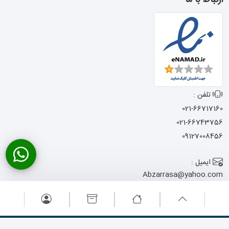
ارتباط با ما
تلفن :
021-66717160
021-66743756
09127008456
ایمیل :
Abzarrasa@yahoo.com
آدرس :
تهران - خیابان امام
خمینی - نرسیده به میدان حسن آباد
- کوچه شجاعی - پاساژ المصطفی -
پلاک 13