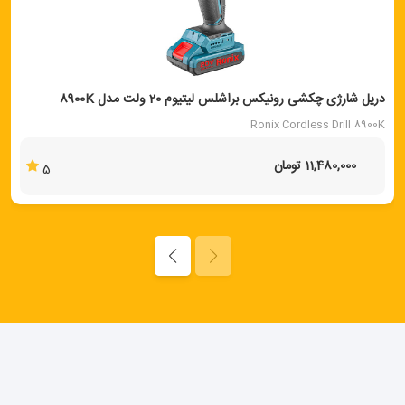
دریل شارژی چکشی رونیکس براشلس لیتیوم 20 ولت مدل 8900K
Ronix Cordless Drill 8900K
11,480,000 تومان
5