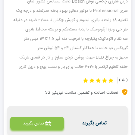
دریل شارژی چکشی بوش Bosch تحت لیسانس کشور آلمان
سری Professional با موتور ذغالی بهبود یافته قدرتمند و درجه یک
تغذیه 18 ولت با باتری لیتیوم و کوبش چکش تا 27000 ضربه در دقیقه
طراحی ویژه ارگونومیک با بدنه مستحکم و پوسته محافظ باتری
سه نظام اتوماتیک یکپارچه با ظرفیت مته گیر 1.5 تا 13 میلی متر
گیربکس دو حالته با حداکثر گشتاور 24 و 54 نیوتن متر
مجهز به چراغ LED جهت روشن کردن سطح و کار در فضای تاریک
حلقه تنظیم ترکمتر با 20+2 حالت برای باز و بست پیچ و دریل کاری
( 5 )
ضمانت اصالت و تضمین سلامت فیزیکی کالا
تماس بگیرید
تماس بگیرید