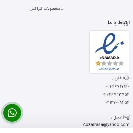
محصولات کنزاکس
ارتباط با ما
تلفن :
021-66717160
021-66743756
09127008456
ایمیل :
Abzarrasa@yahoo.com
آدرس :
تهران - خیابان امام