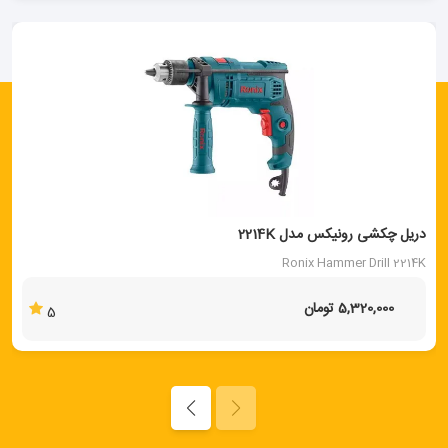
دریل چکشی رونیکس مدل 2214K
Ronix Hammer Drill 2214K
5,320,000 تومان
5