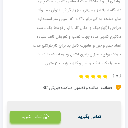
تولیدی از برند ماکیتا تحت لیسانس ژاپن ساخت چین
دستگاه سنباده زن مربعی و چهار گوش با توان 180 وات
سایز صفحه پد گیر برابر 140 در 114 میلی متر استاندارد
طراحی ارگونومیک و امکان کار با ابزار توسط یک دست
مکانیزم کلمپی ساده جهت نصب و تعویض کاغذ سنباده
ابعاد جمع و جور و ساپورت کامل پد برای کار طولانی مدت
حرکت روان با میزان پایین انتقال ویبره اضافه به دست
به همراه کیسه گرد و غبار و کابل برق بلند 2 متری
( 5 )
ضمانت اصالت و تضمین سلامت فیزیکی کالا
تماس بگیرید
تماس بگیرید