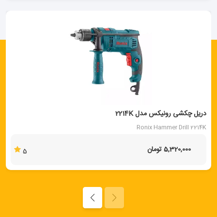
دریل چکشی رونیکس مدل 2214K
Ronix Hammer Drill 2214K
5,320,000 تومان
5