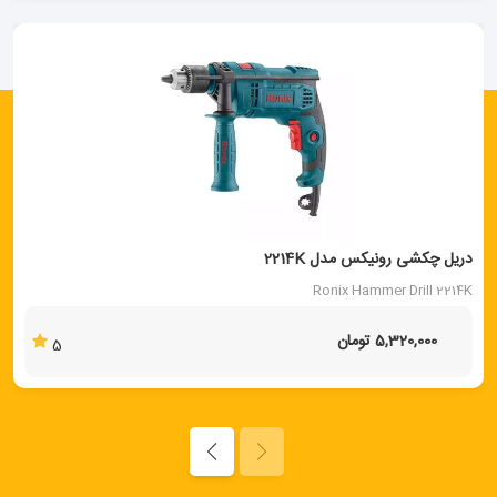
دریل چکشی رونیکس مدل 2214K
Ronix Hammer Drill 2214K
5,320,000 تومان
5