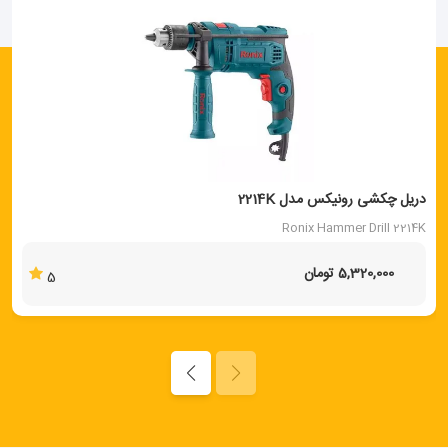
دریل چکشی رونیکس مدل 2214K
Ronix Hammer Drill 2214K
5,320,000 تومان
5