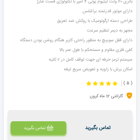
باتری 20 ولت لیتیوم یونی 4 آمپر با تکنولوژی فست شارژ
دارای موتور قدرتمند براشلس
طراحی دسته ارگونومیک با روکش ضد تعریق
مجهز به دیمر تنظیم سرعت
دارای قفل سوییچ به منظور راحتی کاربر هنگام روشن بودن دستگاه
کفی فلزی مقاوم و مستحکم با طول عمر بالا
سیستم ترمز حرفه ای جهت توقف کامل در 2 ثانیه
امکان برش با زاویه و تعویض سریع تیغه
( 5 )
گارانتی 12 ماه کرون
تماس بگیرید
تماس بگیرید