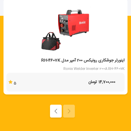
اینورتر جوشکاری رونیکس 200 آمپر مدل RH-4607K
Ronix Welder Inverter 200A RH-4607K
14,700,000 تومان
5