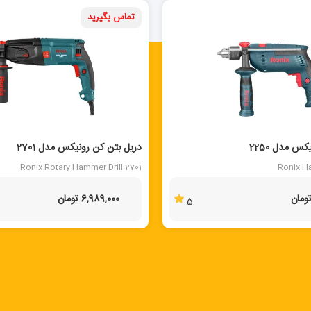
تماس بگیرید
 مدل 2250
دریل بتن کن رونیکس مدل 2701
Ronix Rotary Hammer Drill 2701
Ronix H
6,989,000 تومان
5