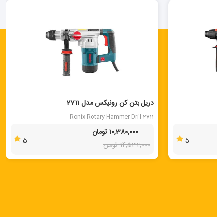
40 %
دریل بتن کن رونیکس مدل 2711
Ronix Rotary Hammer Drill 2711
10,380,000 تومان
5
5
14,532,000 تومان