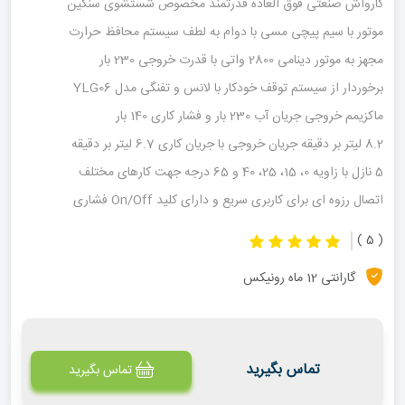
کارواش صنعتی فوق العاده قدرتمند مخصوص شستشوی سنگین
موتور با سیم پیچی مسی با دوام به لطف سیستم محافظ حرارت
مجهز به موتور دینامی 2800 واتی با قدرت خروجی 230 بار
برخوردار از سیستم توقف خودکار با لانس و تفنگی مدل YLG06
ماکزیمم خروجی جریان آب 230 بار و فشار کاری 140 بار
8.2 لیتر بر دقیقه جریان خروجی با جریان کاری 6.7 لیتر بر دقیقه
5 نازل با زاویه 0، 15، 25، 40 و 65 درجه جهت کارهای مختلف
اتصال رزوه ای برای کاربری سریع و دارای کلید On/Off فشاری
( 5 )
گارانتی 12 ماه رونیکس
تماس بگیرید
تماس بگیرید