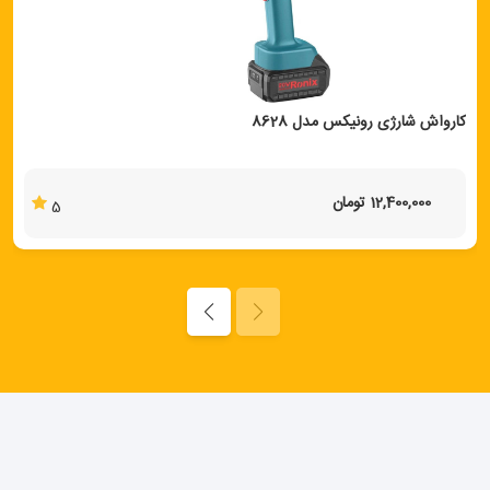
کارواش شارژی رونیکس مدل 8628
12,400,000 تومان
5