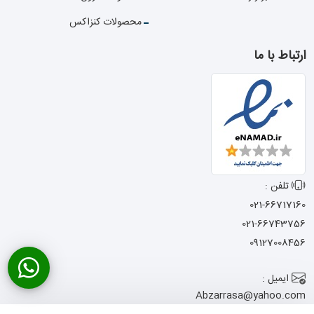
محصولات کنزاکس
ارتباط با ما
تلفن :
021-66717160
021-66743756
09127008456
ایمیل :
Abzarrasa@yahoo.com