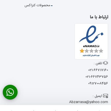
محصولات کنزاکس
ارتباط با ما
تلفن :
021-66717160
021-66743756
09127008456
ایمیل :
Abzarrasa@yahoo.com
آدرس :
تهران - خیابان امام