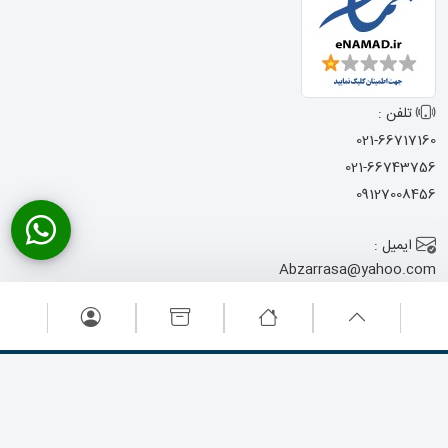
تلفن :
021-66717160
021-66743756
09127008456
ایمیل :
Abzarrasa@yahoo.com
آدرس :
تهران - خیابان امام
خمینی - نرسیده به میدان حسن آباد
- کوچه شجاعی - پاساژ المصطفی -
پلاک 13
تمامی حقوق این وبسایت متعلق به ابزار راسا می باشد .
طراحی سایت
: آوینا
پرداز