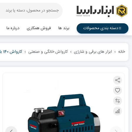
دسته بندی محصولات
برند ها
فروش همکاری
درباره ما
خانه
ابزار های برقی و شارژی
کارواش خانگی و صنعتی
کارواش 140 بار استرانگ دینامی مدل KAW-140D