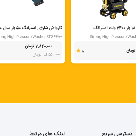
20 %
کارواش دینامی 180 بار 2400 وات استرانگ
کارواش شارژی استرانگ 50 بار مدل STG4450
rong High Pressure Washer STG4450
Strong High Pressure Was
7,840,000 تومان
5
9,456,000 تومان
دسترسی سریع
لینک های مرتبط