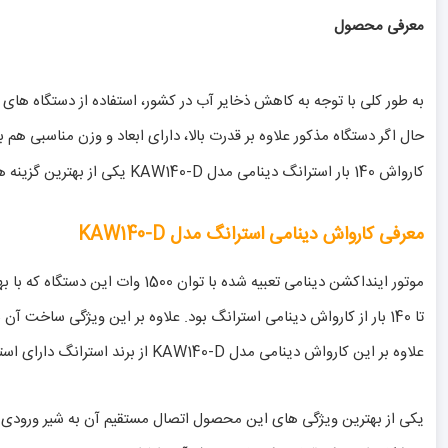
معرفی محصول
به طور کلی با توجه به کاهش ذخایر آب در کشور، استفاده از دستگاه ها
حال اگر دستگاه مذکور علاوه بر قدرت بالا، دارای ابعاد و وزن مناسبی هم
کارواش 140 بار استرانگ دینامی مدل KAW140-D یکی از بهترین گزینه های پیش روی شما خواهد بود. این کارواش دینامی چه برای مصارف خانگی و چه به صورت حرفه ای قابل استفاده می باشد.
معرفی کارواش دینامی استرانگ مدل KAW140-D
تا 140 بار از کارواش دینامی استرانگ بود. علاوه بر این ویژگی ساخ
علاوه بر این کارواش دینامی مدل KAW140-D از برند استرانگ دارای استاندارد IPX-5 به منظور عدم آسیب به دستگاه در شرایط مرطوب می باشد.