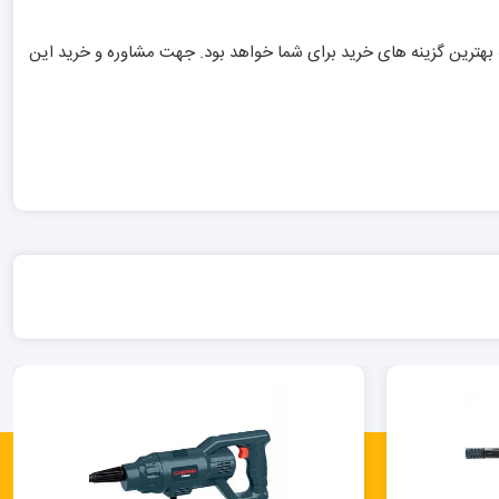
ل یک کارواش خانگی قدرتمند با کیفیت بالای ساخت و طول عمر بالا باشید، کارواش دینامی برند استرانگ مدل KAW140-D از جمله بهترین گزینه های خرید برای شما خواهد بود. جهت مشاوره و خرید این