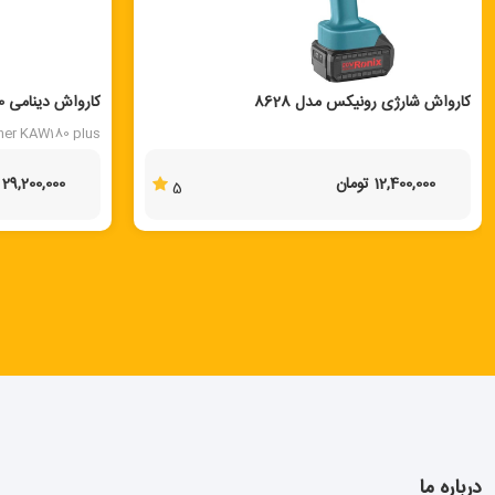
کارواش شارژی رونیکس مدل 8628
مدلKAW180plus
her KAW180 plus
12,400,000 تومان
29,200,000 تومان
5
درباره ما