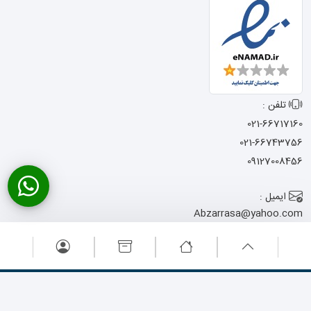
تلفن :
021-66717160
021-66743756
09127008456
ایمیل :
Abzarrasa@yahoo.com
آدرس :
تهران - خیابان امام
خمینی - نرسیده به میدان حسن آباد
- کوچه شجاعی - پاساژ المصطفی -
پلاک 13