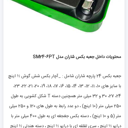
محتویات داخل جعبه بکس شاران مدل SM24-6PT
جعبه بکس 24 پارچه شاران شامل : _آچار بکس شش گوش ½ اینچ
با سایز های 10، 11، 12، 13، 14، 15، 16، 17، 18، 19، 20، 21، 22، 23،
24، 27، 30 و 32 میلی متر همچنین دسته T شکل کشویی به طول
250 میلی‌ متر (10 اینچ) ، دو عدد رابط به طول های 120 و 250 میلی‌
متر (5 و 10 اینچ) ، دسته بکس جغجغه ای به طول 400 میلی‌ متر با
درایو ½ اینچ ، سری لقلقه ای با درایو ½ اینچ ، دسته هندلی ½ اینچ