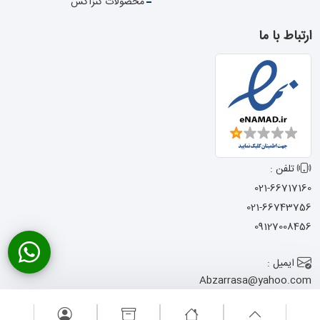
محصولات کنزاکس
ارتباط با ما
تلفن :
021-66717160
021-66743756
09127008456
ایمیل :
Abzarrasa@yahoo.com
آدرس :
تهران - خیابان امام
خمینی - نرسیده به میدان حسن آباد