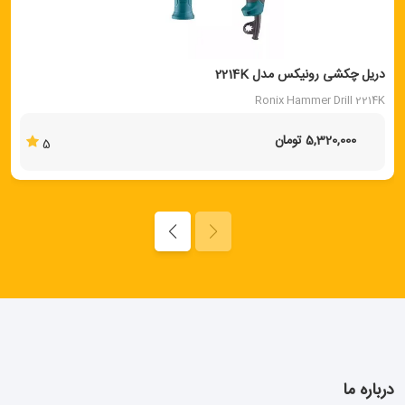
دریل چکشی رونیکس مدل 2214K
Ronix Hammer Drill 2214K
5,320,000 تومان
5
درباره ما