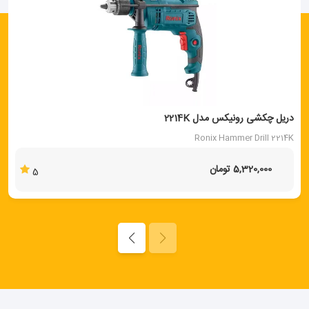
دریل چکشی رونیکس مدل 2214K
Ronix Hammer Drill 2214K
5,320,000 تومان
5