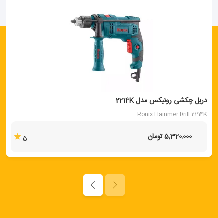
دریل چکشی رونیکس مدل 2214K
Ronix Hammer Drill 2214K
5,320,000 تومان
5