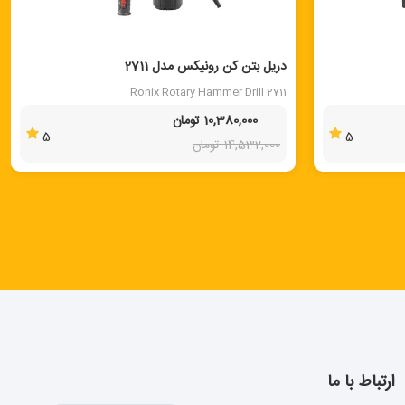
40 %
دریل بتن کن رونیکس مدل 2711
Ronix Rotary Hammer Drill 2711
10,380,000 تومان
5
5
14,532,000 تومان
ارتباط با ما