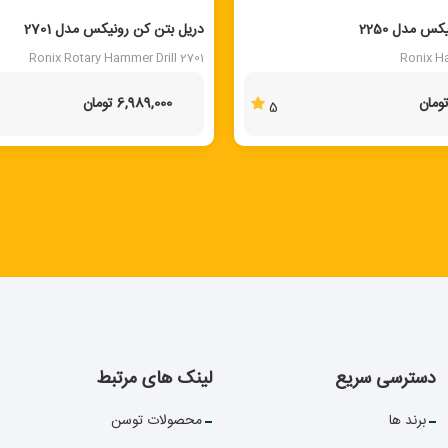
 مدل 2250
دریل بتن کن رونیکس مدل 2701
Ronix Rotary Hammer Drill 2701
Ronix H
6,989,000 تومان
5
دسترسی سریع
لینک های مرتبط
برند ها
محصولات توسن