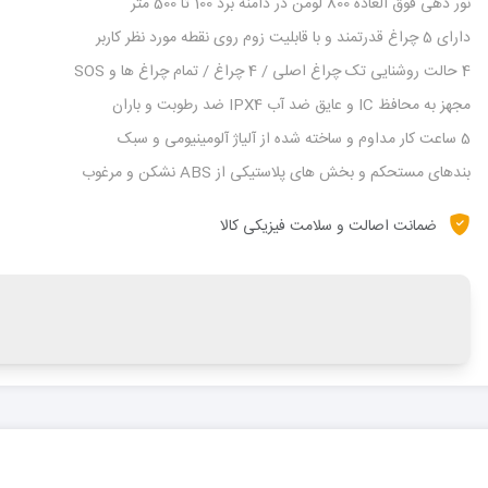
نور دهی فوق العاده 800 لومن در دامنه برد 100 تا 500 متر
دارای 5 چراغ قدرتمند و با قابلیت زوم روی نقطه مورد نظر کاربر
4 حالت روشنایی تک چراغ اصلی / 4 چراغ / تمام چراغ ها و SOS
مجهز به محافظ IC و عایق ضد آب IPX4 ضد رطوبت و باران
5 ساعت کار مداوم و ساخته شده از آلیاژ آلومینیومی و سبک
بندهای مستحکم و بخش های پلاستیکی از ABS نشکن و مرغوب
ضمانت اصالت و سلامت فیزیکی کالا