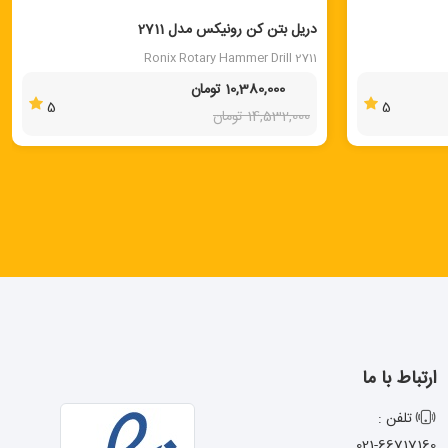
40 %
دریل بتن کن رونیکس مدل 2711
Ronix Rotary Hammer Drill 2711
10,380,000 تومان
5
5
14,532,000 تومان
ارتباط با ما
تلفن :
021-66717160