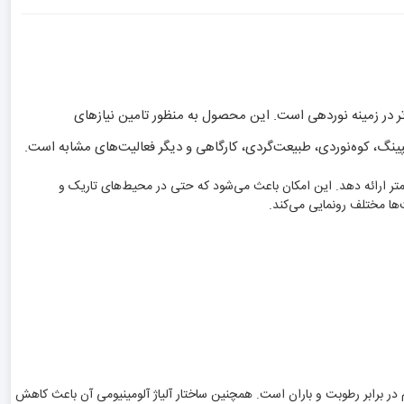
ا کیفیت و عملکرد برتر در زمینه نوردهی است. این محصول به منظور تامین نیاز‌های
نگ، کوه‌نوردی، طبیعت‌گردی، کارگاهی و دیگر فعالیت‌های مشابه است.
 از ویژگی‌های برجسته این چراغ پیشانی، نوردهی قوی آن است. با 5 لامپ قدرتمند، این چراغ قادر است تا نوری با شدت 800 لومن را در دامنه برد 100 تا 500 متر ارائه دهد. این امکان باعث می‌شود که حتی در محیط‌های تاریک و
ها مختلف رونمایی می‌کند.
 عوامل آب و رطوبت نیز یکی دیگر از ویژگی‌های این محصول است. با مجهز بودن به محافظ IC و عایق ضد آب IPX4، چراغ پیشانی HL8050 مقاوم در برابر رطوبت و باران است. همچنین ساختار آلیاژ آلومینیومی آن باعث کاهش