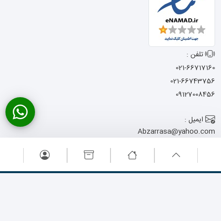
تلفن :
021-66717160
021-66743756
09127008456
ایمیل :
Abzarrasa@yahoo.com
آدرس :
تهران - خیابان امام
خمینی - نرسیده به میدان حسن آباد
- کوچه شجاعی - پاساژ المصطفی -
پلاک 13
تمامی حقوق این وبسایت متعلق به ابزار راسا می باشد .
طراحی سایت
: آوینا
پرداز