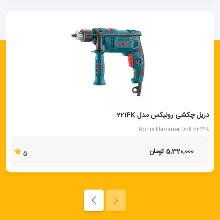
دریل چکشی رونیکس مدل 2214K
Ronix Hammer Drill 2214K
5,320,000 تومان
5