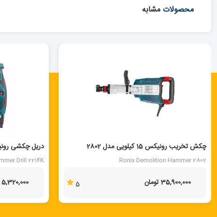
محصولات
مشابه
چکش تخریب رونیکس 15 کیلویی مدل 2802
دریل چکشی رونیکس
mmer Drill 2214K
Ronix Demolition Hammer 2802
35,900,000 تومان
5,320,000 تومان
5