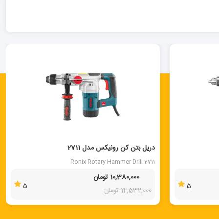
40 %
دریل بتن کن رونیکس مدل 2711
Ronix Rotary Hammer Drill 2711
10,380,000 تومان
5
5
14,532,000 تومان