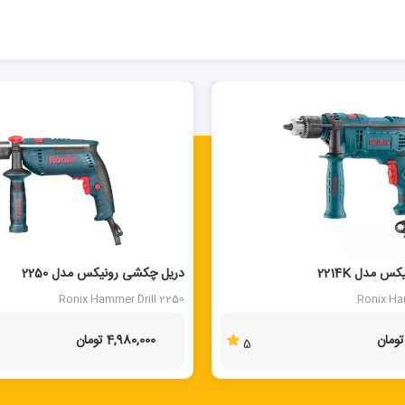
 مدل 2214K
دریل چکشی رونیکس مدل 2250
Ronix Hammer Drill 2250
Ronix Ha
4,980,000 تومان
5