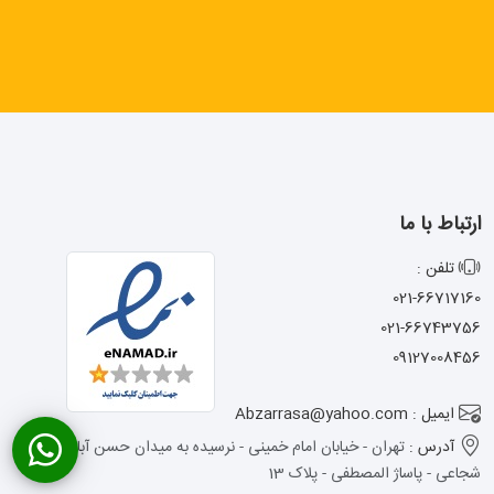
ارتباط با ما
تلفن :
021-66717160
021-66743756
09127008456
ایمیل : Abzarrasa@yahoo.com
آدرس :
تهران - خیابان امام خمینی - نرسیده به میدان حسن آباد - کوچه
شجاعی - پاساژ المصطفی - پلاک 13