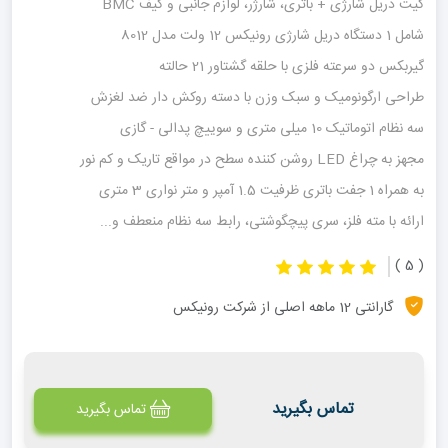
کیت دریل شارژی + باتری، شارژر، لوازم جانبی و کیف BMC
شامل 1 دستگاه دریل شارژی رونیکس 12 ولت مدل 8012
گیربکس دو سرعته فلزی با حلقه گشتاور 21 حالته
طراحی ارگونومیک و سبک وزن با دسته روکش دار ضد لغزش
سه نظام اتوماتیک 10 میلی متری و سوییچ پدالی - گازی
مجهز به چراغ LED روشن کننده سطح در مواقع تاریک و کم نور
به همراه 1 جفت باتری ظرفیت 1.5 آمپر و متر نواری 3 متری
ارائه با مته فلز، سری پیچگوشتی، رابط سه نظام منعطف و...
( 5 )
گارانتی 12 ماهه اصلی از شرکت رونیکس
تماس بگیرید
تماس بگیرید