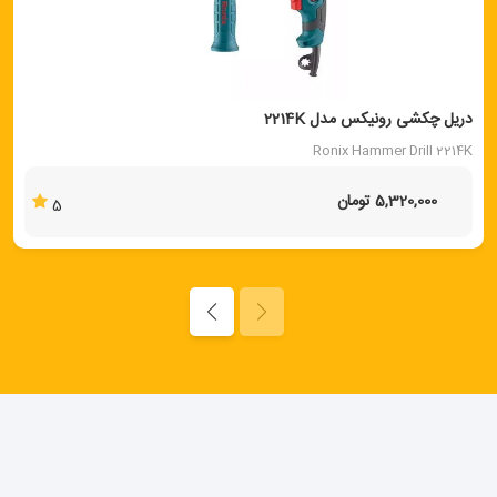
دریل چکشی رونیکس مدل 2214K
Ronix Hammer Drill 2214K
5,320,000 تومان
5