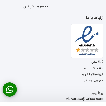
محصولات کنزاکس
ارتباط با ما
تلفن :
021-66717160
021-66743756
09127008456
ایمیل :
Abzarrasa@yahoo.com
آدرس :
تهران - خیابان امام