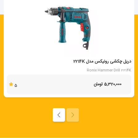
دریل چکشی رونیکس مدل 2214K
Ronix Hammer Drill 2214K
5,320,000 تومان
5