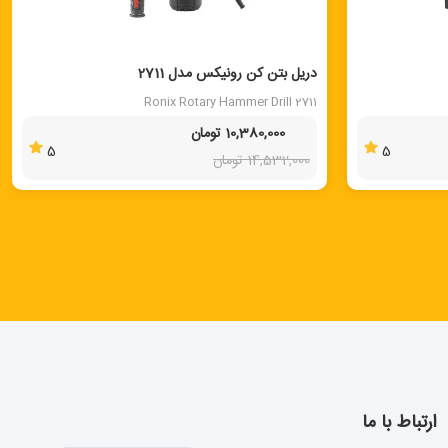
40 %
دریل بتن کن رونیکس مدل 2711
Ronix Rotary Hammer Drill 2711
10,380,000 تومان
5
5
14,532,000 تومان
ارتباط با ما