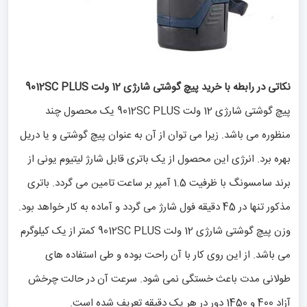
نکاتی در رابطه با خرید پیچ گوشتی شارژی 12 ولت 9012SC PLUS
پیچ گوشتی شارژی 12 ولت 9012SC PLUS یک محصول چند
منظوره می باشد. زیرا می توان از آن به عنوان پیچ گوشتی و یا دریل
بهره برد. انرژی این محصول از یک باتری قابل شارژ لیتیوم یونی از
برند سامسونگ با ظرفیت 1.5 آمپر بر ساعت تامین می گردد. باتری
مذکور تنها در 45 دقیقه فول شارژ می گردد و آماده به کار خواهد بود.
وزن پیچ گوشتی شارژی 12 ولت 9012SC PLUS کمتر از یک کیلوگرم
می باشد. از این روی کار با آن راحت بوده و طی استفاده های
طولانی مدت باعث خستگی نمی شود. سرعت آن در حالت چرخش
آزاد 400 و 1450 دور در هر یک دقیقه تعریف شده است.