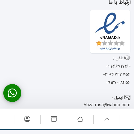
ارتباط با ما
تلفن :
021-66717160
021-66743756
09127008456
ایمیل :
Abzarrasa@yahoo.com
آدرس :
تهران - خیابان امام
خمینی - نرسیده به میدان حسن آباد
- کوچه شجاعی - پاساژ المصطفی -
پلاک 13