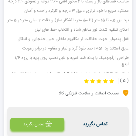
مناسب فضاهای باز و بسته با 2 محور افقی 360 درجه و عمودی 120 درجه
عملکرد سریع با خود ترازی دقیق 3 درجه و کارکرد راحت و آسان
برد لیزر 0.5 تا 15 متر (تا 50 متر با آشکار ساز) و دقت 2 میلی متر در 5 متر
امکان تنظیم شدت نور ساطع شده و انتخاب خط های لیزر
قفل پاندولی جهت حفاظت از مکانیزم داخلی حین جابجایی و انتقال
عایق استاندارد IP54 ضد نفوذ گرد و غبار و مقاوم در برابر رطوبت
طراحی ارگونومیک با بدنه ضد ضربه و قابل نصب روی پایه با رزوه 1/4
اینچ
امکان کار تا 24 ساعت با هر بار شارژ کامل باتری لیتیوم-یونی 2600mAH
( 5 )
ضمانت اصالت و سلامت فیزیکی کالا
تماس بگیرید
تماس بگیرید