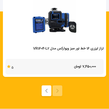
تراز لیزری 16 خط نور سبز ویوارکس مدل VR1604-L2
7,450,000 تومان
5