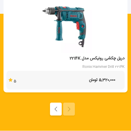
دریل چکشی رونیکس مدل 2214K
Ronix Hammer Drill 2214K
5,320,000 تومان
5