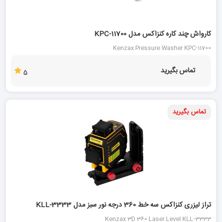
کارواش چند کاره کنزاکس مدل KPC-11700
Kenzax Pressure Washer KPC-11700
تماس بگیرید
5
تماس بگیرید
تراز لیزری کنزاکس سه خط 360 درجه نور سبز مدل KLL-3333
Kenzax 3D 360 Laser Level KLL-3333