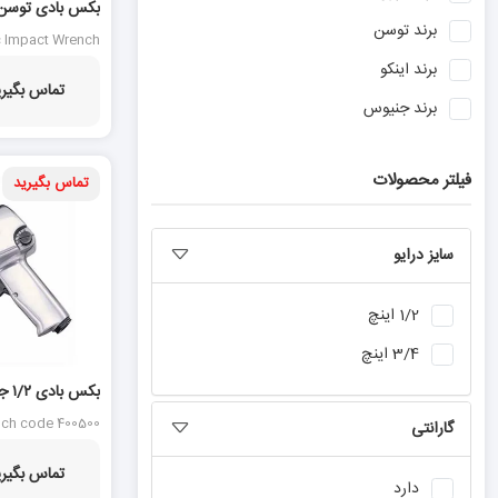
برند
توسن
P0980IW
c Impact Wrench
P0980IW
برند
اینکو
تماس بگیری
برند
جنیوس
فیلتر محصولات
تماس بگیرید
سایز درایو
1/2 اینچ
3/4 اینچ
بکس بادی ۱/۲ جنیوس مدل ۵۰۰ ۴۰۰
nch code 400500
گارانتی
تماس بگیری
دارد