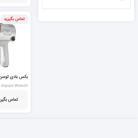
تماس بگیرید
5 %
P0760IW
c Impact Wrench
P0760IW
تماس بگیری