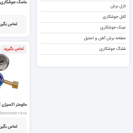
ماسک جوشکاری ا
نازل برش
کابل جوشکاری
تماس بگیری
عینک جوشکاری
صفحه برش آهن و استیل
شلنگ جوشکاری
تماس بگیرید
13 %
مانومتر اکسیژن 
2505
Manometer 2505
تماس بگیری