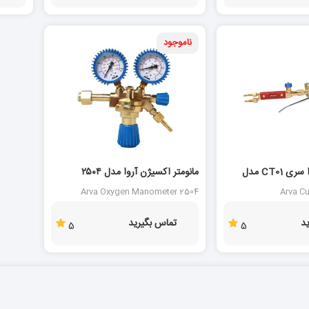
ناموجود
سرپیک برش آروا سری CT01 مدل
مانومتر اکسیژن آروا مدل ۲۵۰۴
Arva Oxygen Manometer 2504
Arva Cu
د
تماس بگیرید
5
5