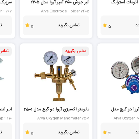
20 %
تومات استرانگ
انبر جوش ۳۵۰ آمپر آروا مدل ۲۴۰۵
2202
ch 2202
Arva Electrode Holder 2405
د
تماس بگیرید
ت
5
5
تماس بگیرید
تماس 
30 %
آروا دو گیج مدل
مانومتر اکسیژن آروا دو گیج مدل 2501
انبر اتصا
mp 2410
Arva Oxygen Manometer 2501
Arva Oxygen 
د
تماس بگیرید
ت
5
4